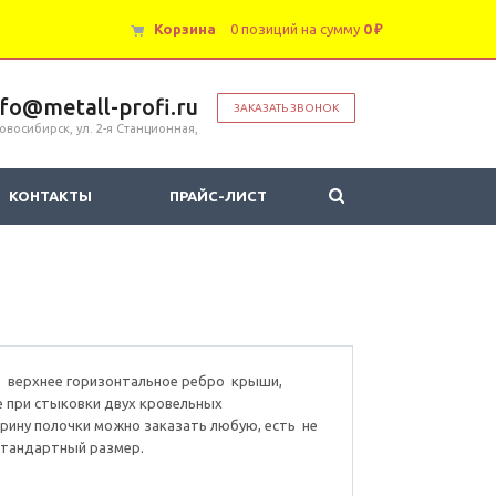
Корзина
0 позиций
на сумму
0 ₽
nfo@metall-profi.ru
ЗАКАЗАТЬ ЗВОНОК
овосибирск, ул. 2-я Станционная,
КОНТАКТЫ
ПРАЙС-ЛИСТ
о верхнее горизонтальное ребро крыши,
 при стыковки двух кровельных
рину полочки можно заказать любую, есть не
тандартный размер.