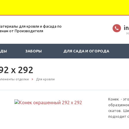
атериалы для кровли и фасада по
i
енам от Производителя
Н
АДЫ
ЗАБОРЫ
ДЛЯ САДА И ОГОРОДА
2 х 292
элементы отделки
Для кровли
Конек - эт
образуемое
скатов. Ши
подходит с