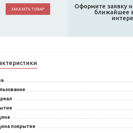
Оформите заявку на
ЗАКАЗАТЬ ТОВАР
ближайшее в
интер
актеристики
на
льзование
риал
ытие
щина
ина покрытия