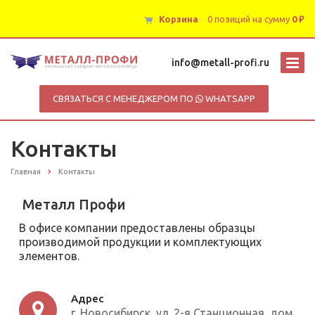
Корзина
0 позиций
на сумму
0 ₽
info@metall-profi.ru
СВЯЗАТЬСЯ С МЕНЕДЖЕРОМ ПО
WHATSAPP
Контакты
Главная
Контакты
Металл Профи
В офисе компании предоставлены образцы
производимой продукции и комплектующих
элементов.
Адрес
г. Новосибирск, ул. 2-я Станционная, дом