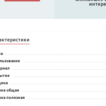
интер
актеристики
на
льзование
риал
ытие
щина
на общая
на полезная