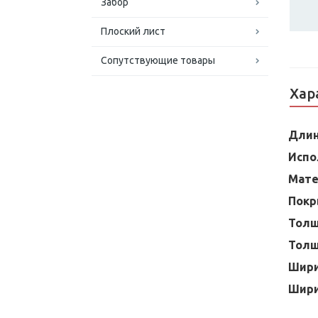
Забор
Плоский лист
Сопутствующие товары
Хар
Дли
Испо
Мате
Покр
Тол
Толщ
Шири
Шири