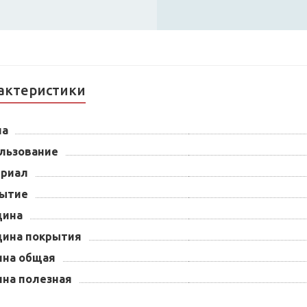
актеристики
на
льзование
риал
ытие
щина
ина покрытия
на общая
на полезная